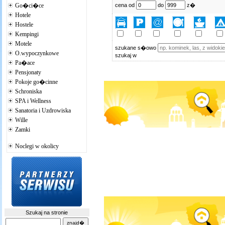
Go�ci�ce
cena od
do
z�
Hotele
Hostele
Kempingi
Motele
szukane s�owo
O.wypoczynkowe
szukaj w
Pa�ace
Pensjonaty
Pokoje go�cinne
Schroniska
SPA i Wellness
Sanatoria i Uzdrowiska
Wille
Zamki
Noclegi w okolicy
Szukaj na stronie