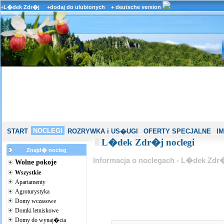
+
L�dek Zdr�j
+dodaj do ulubionych
+ deutsche version
NOCLEGI
START
ROZRYWKA i US�UGI
OFERTY SPECJALNE
I
L�dek Zdr�j noclegi
Znajd� nocleg
Informacja o noclegach - L�dek Zdr
Wolne pokoje
Wszystkie
Apartamenty
Agroturystyka
Domy wczasowe
Domki letniskowe
Domy do wynaj�cia