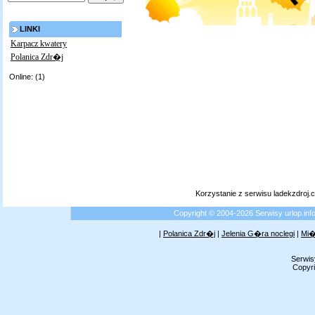
LINKI
Karpacz kwatery
Polanica Zdr�j
Online: (1)
Korzystanie z serwisu ladekzdroj
Copyright © 2004-2026 Serwisy urlop.i
|
Polanica Zdr�j
|
Jelenia G�ra noclegi
|
Mi�
Serwis
Copyri