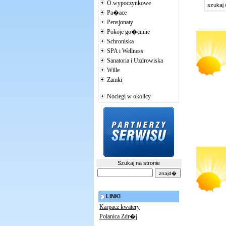
O.wypoczynkowe
szukaj
Pa�ace
Pensjonaty
Pokoje go�cinne
Schroniska
SPA i Wellness
Sanatoria i Uzdrowiska
Wille
Zamki
Noclegi w okolicy
Szukaj na stronie
LINKI
Karpacz kwatery
Polanica Zdr�j