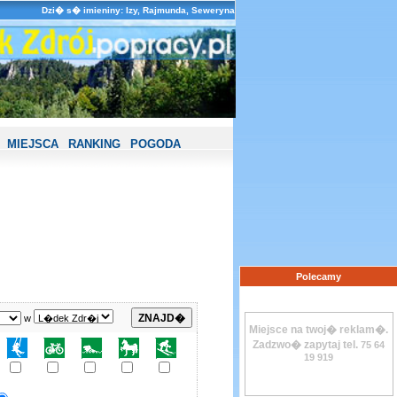
Dzi� s� imieniny: Izy, Rajmunda, Seweryna
MIEJSCA
RANKING
POGODA
Polecamy
w
Miejsce na twoj� reklam�.
Zadzwo� zapytaj tel.
75 64
19 919