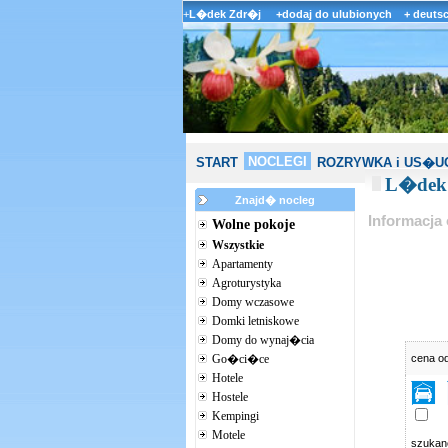
+
L�dek Zdr�j
+dodaj do ulubionych
+ deuts
NOCLEGI
START
ROZRYWKA i US�U
L�dek 
Znajd� nocleg
Informacja
Wolne pokoje
Wszystkie
Apartamenty
Agroturystyka
Domy wczasowe
Domki letniskowe
Domy do wynaj�cia
Go�ci�ce
cena o
Hotele
Hostele
Kempingi
Motele
szuka