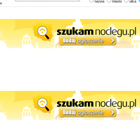
nazwa
miasto
ulica
 w