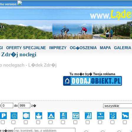
che version
GI
OFERTY SPECJALNE
IMPREZY
OG�OSZENIA
MAPA
GALERIA
Zdr�j noclegi
 o noclegach - L�dek Zdr�j
Tu mo�e by� Twoja reklama
d
do
z�
ne s�owo