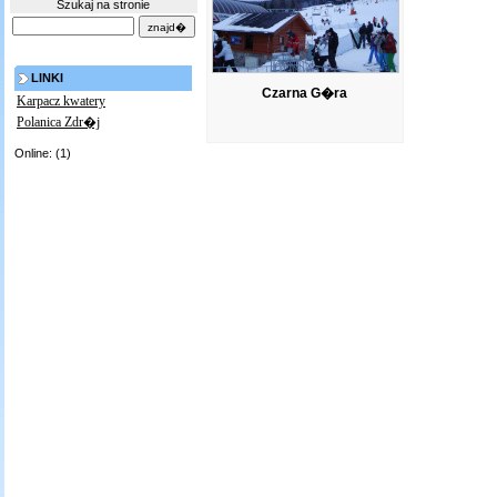
Szukaj na stronie
LINKI
Czarna G�ra
Karpacz kwatery
Polanica Zdr�j
Online: (1)