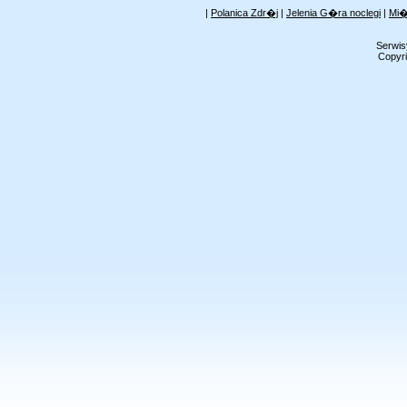
|
Polanica Zdr�j
|
Jelenia G�ra noclegi
|
Mi�
Serwis
Copyri