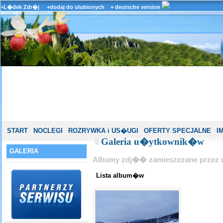
+
L�dek Zdr�j
+dodaj do ulubionych
+ deutsche version
START
NOCLEGI
ROZRYWKA i US�UGI
OFERTY SPECJALNE
I
Galeria u�ytkownik�w
GALERIA
Albumy zdj�� zamieszczane przez
Lista album�w