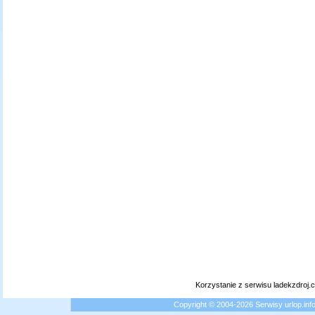
Korzystanie z serwisu ladekzdroj
Copyright © 2004-2026 Serwisy urlop.i