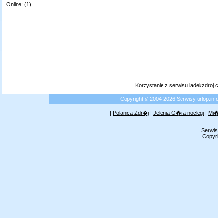
Online: (1)
Korzystanie z serwisu ladekzdroj
Copyright © 2004-2026 Serwisy urlop.i
|
Polanica Zdr�j
|
Jelenia G�ra noclegi
|
Mi�
Serwis
Copyri