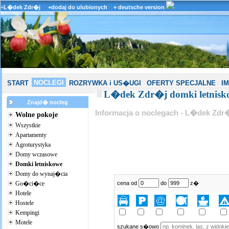
+
L�dek Zdr�j
+dodaj do ulubionych
+ deutsche version
NOCLEGI
START
ROZRYWKA i US�UGI
OFERTY SPECJALNE
I
L�dek Zdr�j domki letnisk
Znajd� nocleg
Informacja o noclegach - L�dek Zdr
Wolne pokoje
Wszystkie
Apartamenty
Agroturystyka
Domy wczasowe
Domki letniskowe
Domy do wynaj�cia
Go�ci�ce
cena od
do
z�
Hotele
Hostele
Kempingi
Motele
szukane s�owo