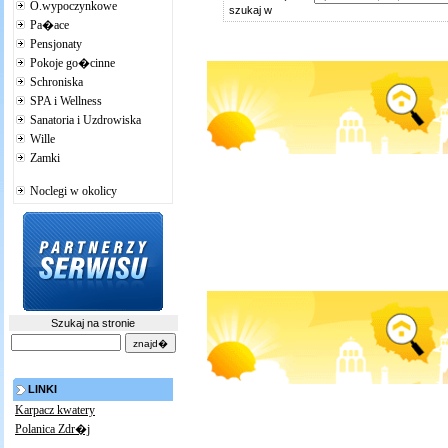
O.wypoczynkowe
szukaj w
Pa�ace
Pensjonaty
Pokoje go�cinne
Schroniska
SPA i Wellness
Sanatoria i Uzdrowiska
Wille
Zamki
Noclegi w okolicy
Szukaj na stronie
LINKI
Karpacz kwatery
Polanica Zdr�j