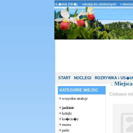
+
L�dek Zdr�j
+dodaj do ulubionych
+ deuts
START
NOCLEGI
ROZRYWKA i US�U
Miejsca
KATEGORIE MIEJSC
Ciekawe mi
wszystkie atrakcje
jaskinie
kolejki
ko�cio�y
muzea
parki