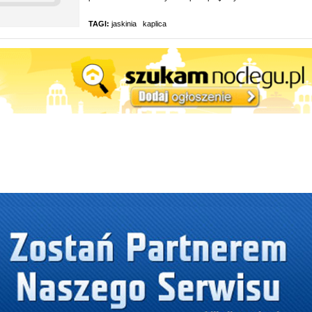
TAGI:
jaskinia
kaplica