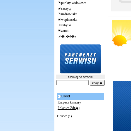
punkty widokowe
szczyty
uzdrowiska
wspinaczka
zabytki
zamki
�r�d�a
Szukaj na stronie
LINKI
Karpacz kwatery
Polanica Zdr�j
Online: (1)