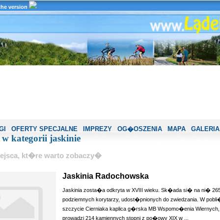
che version
GI
OFERTY SPECJALNE
IMPREZY
OG�OSZENIA
MAPA
GALERIA
 w kategorii jaskinie
ejsca, kt�re warto zobaczy�
Jaskinia Radochowska
Jaskinia zosta�a odkryta w XVIII wieku. Sk�ada si� na ni� 2
podziemnych korytarzy, udost�pnionych do zwiedzania. W pobli
szczycie Cierniaka kaplica g�rska MB Wspomo�enia Wiernych, 
prowadzi 214 kamiennych stopni z po�owy XIX w ...