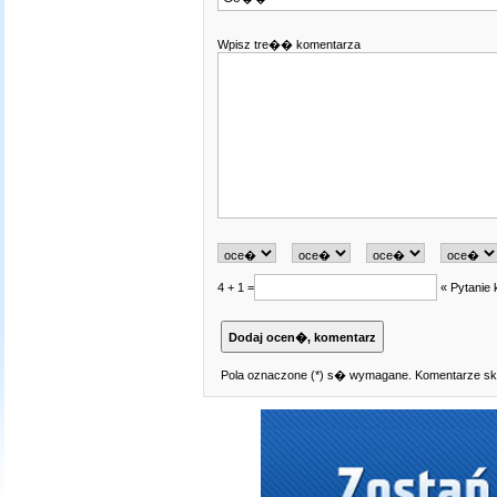
Wpisz tre�� komentarza
4 + 1 =
« Pytanie 
Pola oznaczone (*) s� wymagane. Komentarze sk