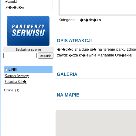
zamki
�r�d�a
Kategoria:
�r�de�ko
OPIS ATRAKCJI
�r�d�o znajduje si� na terenie parku zdroj
Szukaj na stronie
zawdzi�cza kr�lewnie Mariannie Ora�skiej.
LINKI
GALERIA
Karpacz kwatery
Polanica Zdr�j
Online: (1)
NA MAPIE