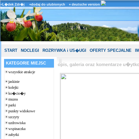
+
L�dek Zdr�j
+dodaj do ulubionych
+ deutsche version
START
NOCLEGI
ROZRYWKA i US�UGI
OFERTY SPECJALNE
I
KATEGORIE MIEJSC
opis, galeria oraz komentarze u�yt
wszystkie atrakcje
jaskinie
kolejki
ko�cio�y
muzea
parki
punkty widokowe
szczyty
uzdrowiska
wspinaczka
zabytki