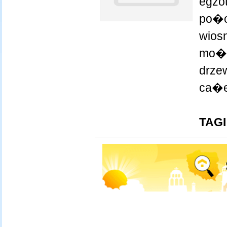
egzo
po�o
wiosn
mo�n
drze
ca�e
TAGI