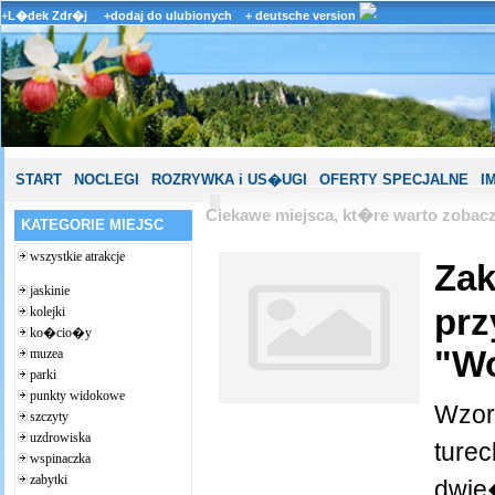
+
L�dek Zdr�j
+dodaj do ulubionych
+ deutsche version
START
NOCLEGI
ROZRYWKA i US�UGI
OFERTY SPECJALNE
I
Ciekawe miejsca, kt�re warto zoba
KATEGORIE MIEJSC
wszystkie atrakcje
Za
jaskinie
prz
kolejki
ko�cio�y
"Wo
muzea
parki
punkty widokowe
Wzor
szczyty
uzdrowiska
turec
wspinaczka
zabytki
dwie�