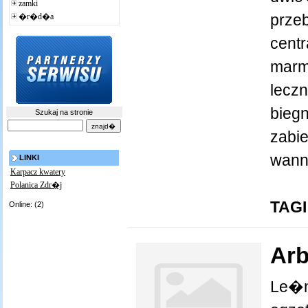
zamki
prze
�r�d�a
cent
marm
lecz
bieg
Szukaj na stronie
zabi
wanna
LINKI
Karpacz kwatery
Polanica Zdr�j
TAGI
Online: (2)
Ar
Le�n