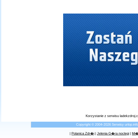
Korzystanie z serwisu ladekzdroj
Copyright © 2004-2026 Serwisy urlop.i
|
Polanica Zdr�j
|
Jelenia G�ra noclegi
|
Mi�